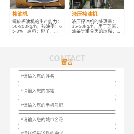
榨油机
液压榨油机
螺旋榨油机的生产能力：
液压榨油机的处理量：
50-800kg/h，残油率：6
35-50kg/h，用于芝麻，
5-8%，原料：椰子，芝
油菜等粮食类的压榨，轻
麻，核桃，向日葵，花
巧方便，利于操作。...
生，油菜籽，大豆等。...
CONTACT
留言