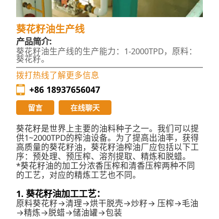
葵花籽油生产线
产品简介:
葵花籽油生产线的生产能力：1-2000TPD，原料：
葵花籽。
拨打热线了解更多信息
+86 18937656047
留言
在线聊天
葵花籽是世界上主要的油料种子之一。我们可以提
供1~2000TPD的榨油设备。为了提高出油率，获得
高质量的葵花籽油，葵花籽油榨油厂应包括以下工
序：预处理、预压榨、溶剂提取、精炼和脱蜡。
*葵花籽油的加工分浓香压榨和清香压榨两种不同
的工艺，对应的精炼工艺也不同。
1. 葵花籽油加工工艺：
原料葵花籽→清理→烘干脱壳→炒籽→ 压榨→毛油
→精炼→脱蜡→储油罐→包装