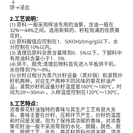
↓
饼→浸出
2.工艺说明：
(1) 原料:一般采用榨油专用的油葵，含油一般在
32%～44%之间。选用新鲜的、籽粒饱满的优质葵
花籽。
(2) 原料酸值应控制在1．5(KOH)/(mg/g)以下，水
分控制在10%以内。
(3) 清理后原料杂质含量降到0．5%以下，下脚料中
有用油料含量小于1．5%
(4) 烘干、脱壳:清理后物料首先进入平板烘干机，
水份降到7%～8%。
(5) 炒籽过程分为蒸汽炒籽设备（蒸炒锅）和滚筒炒
籽机两种，对应生产两种不同风味的葵花籽油产
品，滚筒炒籽机设备炒籽温度是160℃～180℃，时
间为20～30min ，入榨温度控制在120℃～130℃。
3.工艺特点：
浓香葵花籽油独特的香味与其生产工艺有很大关
系。香味主要在炒籽、压榨环节产生，炒籽的温度
和时间是关键。但为了保持其浓郁的香味，对浓香
葵花籽油一般不采用常规的水化、脱酸、脱色、脱
臭、脱蜡工艺。此外，葵花籽原料也很关键，须选