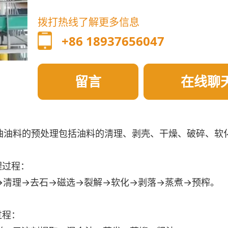
拨打热线了解更多信息
+86 18937656047
留言
在线聊
油油料的预处理包括油料的淸理、剥壳、干燥、破碎、软
理过程：
→清理→去石→磁选→裂解→软化→剥落→蒸煮→预榨。
过程：