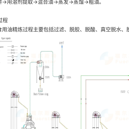
饼→用溶剂提取→混合油→蒸发→蒸馏→粗油。
炼过程
食用油精炼过程主要包括过滤、脱胶、脱酸、真空脱水、