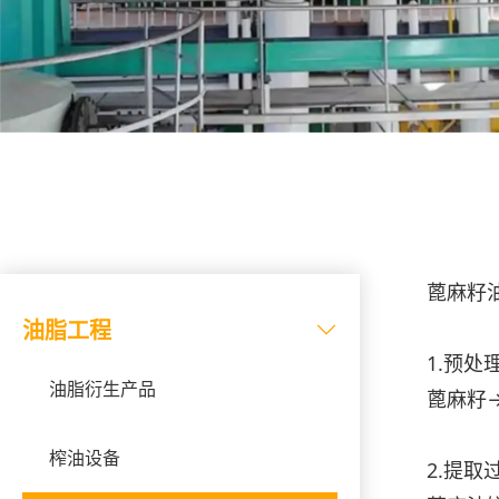
蓖麻籽
油脂工程
1.预处
油脂衍生产品
蓖麻籽
榨油设备
2.提取