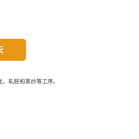
天
化、轧胚和蒸炒等工序。